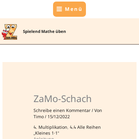
Zum
Menü
Inhalt
springen
Spielend Mathe üben
ZaMo-Schach
Schreibe einen Kommentar
/ Von
Timo
/
15/12/2022
4. Multiplikation
, 
4.4 Alle Reihen
„Kleines 1×1“
Anleitung