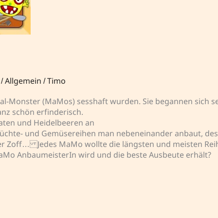
/
Allgemein
/
Timo
 Mal-Monster (MaMos) sesshaft wurden. Sie begannen sich s
nz schön erfinderisch.
maten und Heidelbeeren an
 Früchte- und Gemüsereihen man nebeneinander anbaut, dest
 Zoff… Jedes MaMo wollte die längsten und meisten Reih
MaMo AnbaumeisterIn wird und die beste Ausbeute erhält?