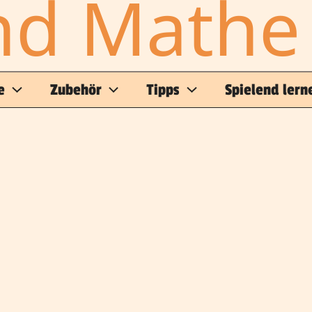
nd Mathe
e
Zubehör
Tipps
Spielend lern