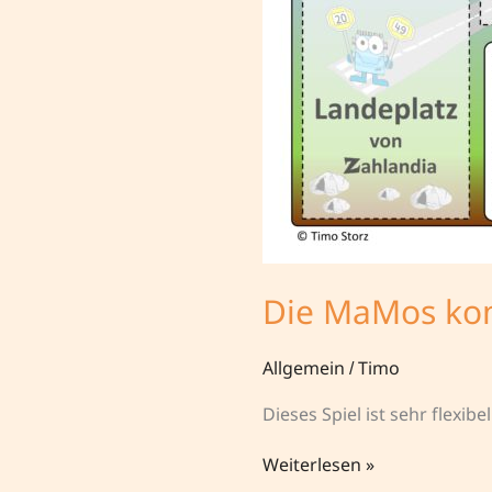
Die MaMos k
Allgemein
/
Timo
Dieses Spiel ist sehr flexi
Die
Weiterlesen »
MaMos