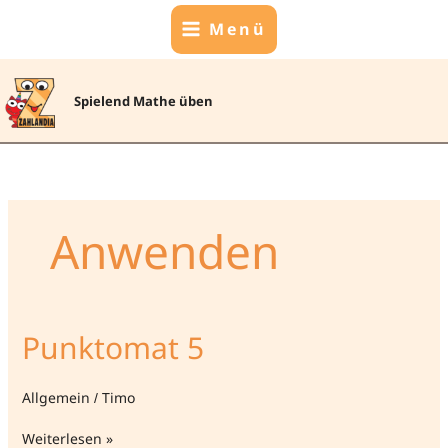
Zum
Menü
Inhalt
springen
Spielend Mathe üben
Anwenden
Punktomat 5
Allgemein
/
Timo
Punktomat
Weiterlesen »